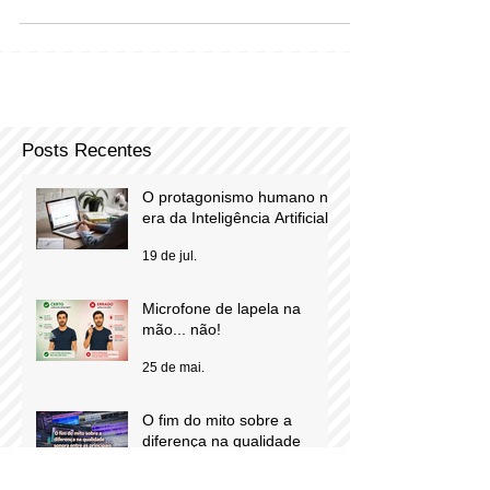
Não é novidade nenhuma que o cliente é a alma do
nosso negócio e que cada cliente novo é uma
conquista, mas a pergunta é: como torná-los...
Posts Recentes
O protagonismo humano na
era da Inteligência Artificial
19 de jul.
Microfone de lapela na
mão... não!
25 de mai.