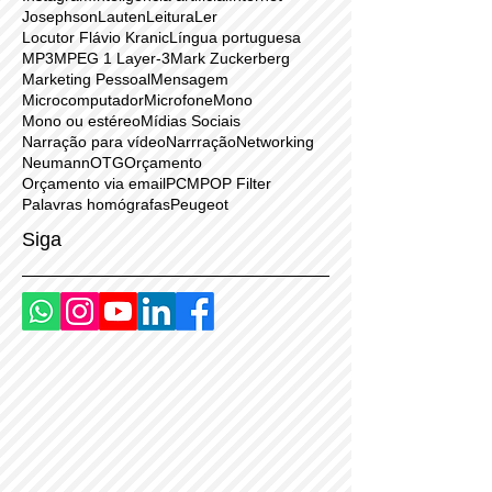
Fones de ouvido
Fonoaudiologia
Freela
Freelancer
Futurista
Futuro
Hz
Idiota
Iniciantes
Instagram
Inteligência artificial
Internet
Josephson
Lauten
Leitura
Ler
Locutor Flávio Kranic
Língua portuguesa
MP3
MPEG 1 Layer-3
Mark Zuckerberg
Marketing Pessoal
Mensagem
Microcomputador
Microfone
Mono
Mono ou estéreo
Mídias Sociais
Narração para vídeo
Narrração
Networking
Neumann
OTG
Orçamento
Orçamento via email
PCM
POP Filter
Palavras homógrafas
Peugeot
Siga