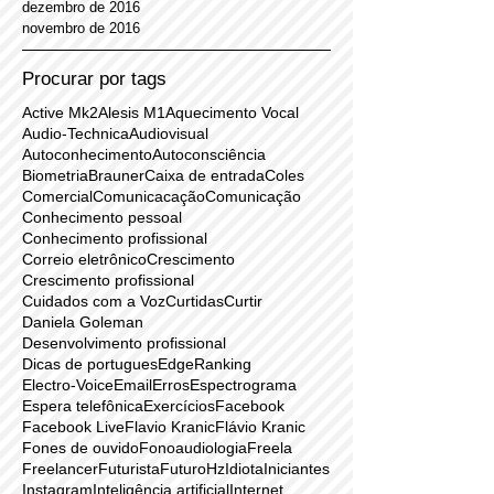
fevereiro de 2017
janeiro de 2017
dezembro de 2016
novembro de 2016
Procurar por tags
Active Mk2
Alesis M1
Aquecimento Vocal
Audio-Technica
Audiovisual
Autoconhecimento
Autoconsciência
Biometria
Brauner
Caixa de entrada
Coles
Comercial
Comunicacação
Comunicação
Conhecimento pessoal
Conhecimento profissional
Correio eletrônico
Crescimento
Crescimento profissional
Cuidados com a Voz
Curtidas
Curtir
Daniela Goleman
Desenvolvimento profissional
Dicas de portugues
EdgeRanking
Electro-Voice
Email
Erros
Espectrograma
Espera telefônica
Exercícios
Facebook
Facebook Live
Flavio Kranic
Flávio Kranic