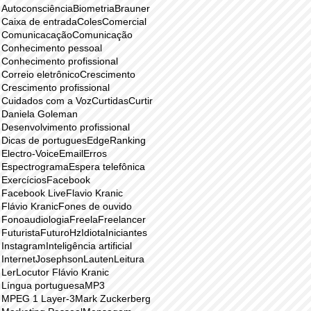
Autoconsciência
Biometria
Brauner
Caixa de entrada
Coles
Comercial
Comunicacação
Comunicação
Conhecimento pessoal
Conhecimento profissional
Correio eletrônico
Crescimento
Crescimento profissional
Cuidados com a Voz
Curtidas
Curtir
Daniela Goleman
Desenvolvimento profissional
Dicas de portugues
EdgeRanking
Electro-Voice
Email
Erros
Espectrograma
Espera telefônica
Exercícios
Facebook
Facebook Live
Flavio Kranic
Flávio Kranic
Fones de ouvido
Fonoaudiologia
Freela
Freelancer
Futurista
Futuro
Hz
Idiota
Iniciantes
Instagram
Inteligência artificial
Internet
Josephson
Lauten
Leitura
Ler
Locutor Flávio Kranic
Língua portuguesa
MP3
MPEG 1 Layer-3
Mark Zuckerberg