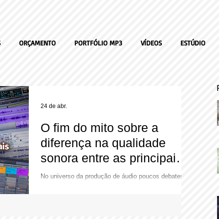
S
ORÇAMENTO
PORTFÓLIO MP3
VÍDEOS
ESTÚDIO
24 de abr.
O fim do mito sobre a
diferença na qualidade
sonora entre as principais
DAWs.
No universo da produção de áudio poucos debates
são tão cíclicos e apaixonados quanto a suposta
superioridade sonora de uma DAW sobre outra. "O
Pro Tools tem mais punch", "O som do Ableton é
digital demais" ou "O Reaper é magro" são frases