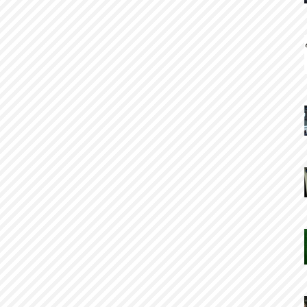
que ainda ecoam em fóruns e estúdios. Mas o que a
ciência e a engenharia de áudio têm a dizer sobre
isso? A Matemática da Fidelidade Uma DAW (Digital
Audio Workstation) é, em sua essência, um somador
matemático de alta precisão. Quase todos