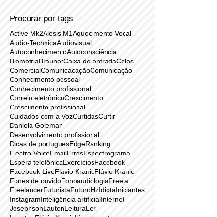
janeiro de 2017
dezembro de 2016
novembro de 2016
Procurar por tags
Active Mk2
Alesis M1
Aquecimento Vocal
Audio-Technica
Audiovisual
Autoconhecimento
Autoconsciência
Biometria
Brauner
Caixa de entrada
Coles
Comercial
Comunicacação
Comunicação
Conhecimento pessoal
Conhecimento profissional
Correio eletrônico
Crescimento
Crescimento profissional
Cuidados com a Voz
Curtidas
Curtir
Daniela Goleman
Desenvolvimento profissional
Dicas de portugues
EdgeRanking
Electro-Voice
Email
Erros
Espectrograma
Espera telefônica
Exercícios
Facebook
Facebook Live
Flavio Kranic
Flávio Kranic
Fones de ouvido
Fonoaudiologia
Freela
Freelancer
Futurista
Futuro
Hz
Idiota
Iniciantes