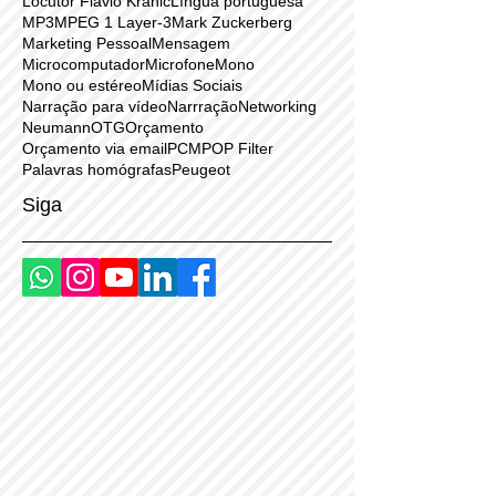
Instagram
Inteligência artificial
Internet
Josephson
Lauten
Leitura
Ler
Locutor Flávio Kranic
Língua portuguesa
MP3
MPEG 1 Layer-3
Mark Zuckerberg
Marketing Pessoal
Mensagem
Microcomputador
Microfone
Mono
Mono ou estéreo
Mídias Sociais
Narração para vídeo
Narrração
Networking
Neumann
OTG
Orçamento
Orçamento via email
PCM
POP Filter
Palavras homógrafas
Peugeot
Siga