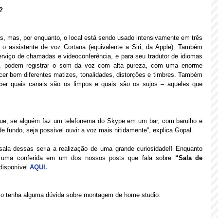
? 
as, mas, por enquanto, o local está sendo usado intensivamente em três 
 o assistente de voz Cortana (equivalente a Siri, da Apple). Também 
viço de chamadas e videoconferência, e para seu tradutor de idiomas 
, podem registrar o som da voz com alta pureza, com uma enorme 
er bem diferentes matizes, tonalidades, distorções e timbres. Também 
aber quais canais são os limpos e quais são os sujos – aqueles que 
e, se alguém faz um telefonema do Skype em um bar, com barulho e 
 fundo, seja possível ouvir a voz mais nitidamente”, explica Gopal.
ala dessas seria a realização de uma grande curiosidade!! Enquanto 
 uma conferida em um dos nossos posts que fala sobre 
“Sala de 
 disponível 
AQUI.
so tenha alguma dúvida sobre montagem de home studio.