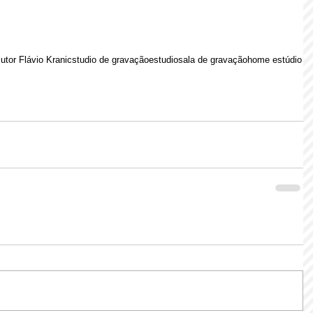
utor Flávio Kranic
studio de gravação
estudio
sala de gravação
home estúdio