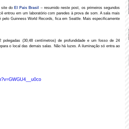
site do 
El Pais Brasil
 – resumido neste post, os primeiros segundos 
cê entrou em um laboratório com paredes à prova de som. A sala mais 
é pelo Guinness World Records, fica em Seattle. Mais especificamente 
2 polegadas (30,48 centímetros) de profundidade e um fosso de 24 
para o local das demais salas. Não há luzes. A iluminação só entra ao 
atch?v=GWGU4__u0co