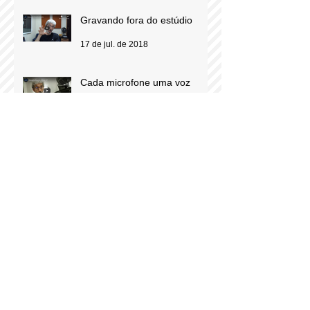
Gravando fora do estúdio
17 de jul. de 2018
Cada microfone uma voz
10 de jul. de 2018
Subsídio: você pronuncia
corretamente?
26 de jun. de 2018
“Voz À Obra”: uma
comunidade de aprendizado e
troca de experiências para
locutores comerciais
12 de jun. de 2018
Do Loc-Off para o Loc-On:
quando locutores viram