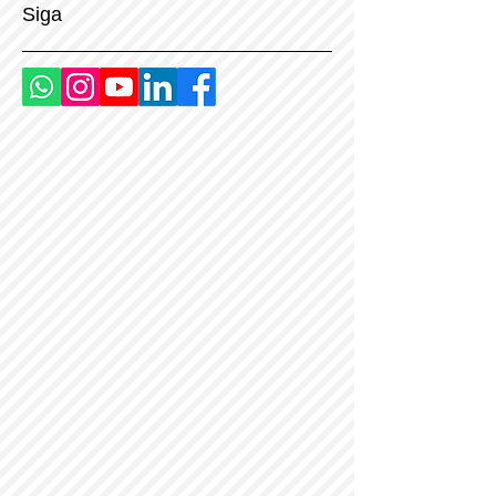
Orçamento via email
PCM
POP Filter
Palavras homógrafas
Peugeot
Siga