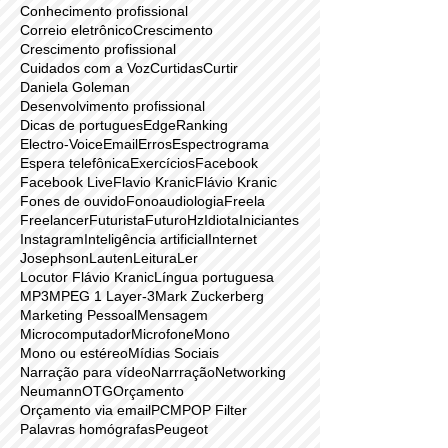
Biometria
Brauner
Caixa de entrada
Coles
Comercial
Comunicacação
Comunicação
Conhecimento pessoal
Conhecimento profissional
Correio eletrônico
Crescimento
Crescimento profissional
Cuidados com a Voz
Curtidas
Curtir
Daniela Goleman
Desenvolvimento profissional
Dicas de portugues
EdgeRanking
Electro-Voice
Email
Erros
Espectrograma
Espera telefônica
Exercícios
Facebook
Facebook Live
Flavio Kranic
Flávio Kranic
Fones de ouvido
Fonoaudiologia
Freela
Freelancer
Futurista
Futuro
Hz
Idiota
Iniciantes
Instagram
Inteligência artificial
Internet
Josephson
Lauten
Leitura
Ler
Locutor Flávio Kranic
Língua portuguesa
MP3
MPEG 1 Layer-3
Mark Zuckerberg
Marketing Pessoal
Mensagem
Microcomputador
Microfone
Mono
Mono ou estéreo
Mídias Sociais
Narração para vídeo
Narrração
Networking
Neumann
OTG
Orçamento