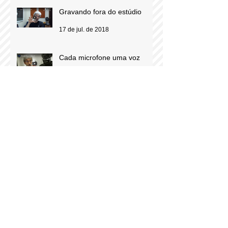
Gravando fora do estúdio
17 de jul. de 2018
Cada microfone uma voz
10 de jul. de 2018
Subsídio: você pronuncia
corretamente?
26 de jun. de 2018
“Voz À Obra”: uma
comunidade de aprendizado e
troca de experiências para
locutores comerciais
12 de jun. de 2018
Do Loc-Off para o Loc-On:
quando locutores viram
personagens do comercial