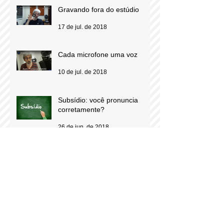
Gravando fora do estúdio
17 de jul. de 2018
Cada microfone uma voz
10 de jul. de 2018
Subsídio: você pronuncia
corretamente?
26 de jun. de 2018
“Voz À Obra”: uma
comunidade de aprendizado e
troca de experiências para
locutores comerciais
12 de jun. de 2018
Do Loc-Off para o Loc-On:
quando locutores viram
personagens do comercial