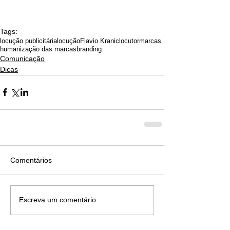
Tags:
locução publicitária
locução
Flavio Kranic
locutor
marcas
humanização das marcas
branding
Comunicação
Dicas
Comentários
Escreva um comentário