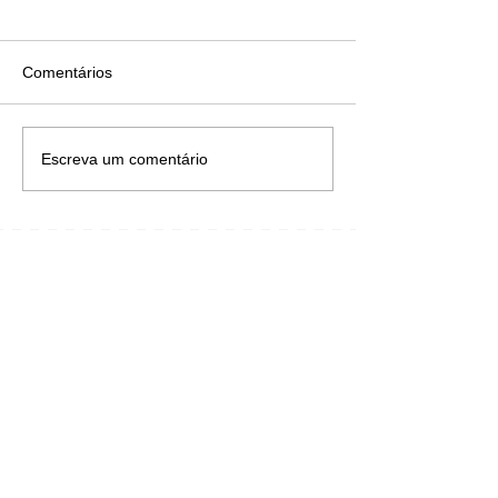
Comentários
Escreva um comentário
Posts Recentes
O protagonismo humano na
era da Inteligência Artificial
19 de jul.
Microfone de lapela na mão...
não!
25 de mai.