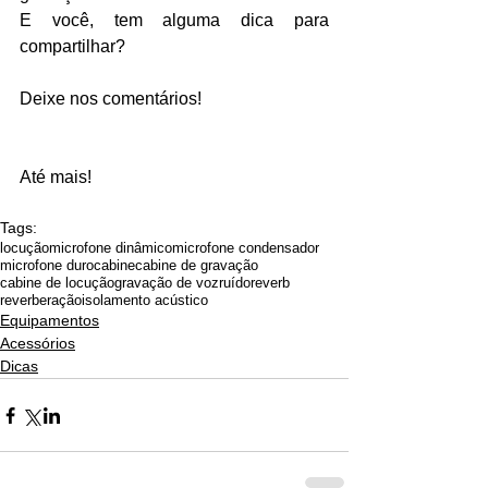
E você, tem alguma dica para 
compartilhar?
Deixe nos comentários!
Até mais!
Tags:
locução
microfone dinâmico
microfone condensador
microfone duro
cabine
cabine de gravação
cabine de locução
gravação de voz
ruído
reverb
reverberação
isolamento acústico
Equipamentos
Acessórios
Dicas