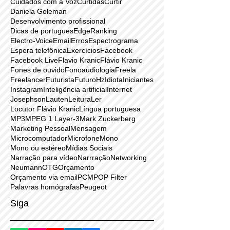
Correio eletrônico
Crescimento
Crescimento profissional
Cuidados com a Voz
Curtidas
Curtir
Daniela Goleman
Desenvolvimento profissional
Dicas de portugues
EdgeRanking
Electro-Voice
Email
Erros
Espectrograma
Espera telefônica
Exercícios
Facebook
Facebook Live
Flavio Kranic
Flávio Kranic
Fones de ouvido
Fonoaudiologia
Freela
Freelancer
Futurista
Futuro
Hz
Idiota
Iniciantes
Instagram
Inteligência artificial
Internet
Josephson
Lauten
Leitura
Ler
Locutor Flávio Kranic
Língua portuguesa
MP3
MPEG 1 Layer-3
Mark Zuckerberg
Marketing Pessoal
Mensagem
Microcomputador
Microfone
Mono
Mono ou estéreo
Mídias Sociais
Narração para vídeo
Narrração
Networking
Neumann
OTG
Orçamento
Orçamento via email
PCM
POP Filter
Palavras homógrafas
Peugeot
Siga